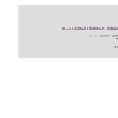
ホーム
|
医院紹介
|
患者様の声
|
馬場歯
20261 Acacia Stre
T
© 