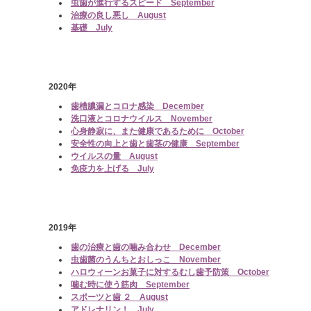
虫歯が進行するスピード September
治療の良し悪し August
基礎 July
2020年
歯槽膿漏とコロナ感染 December
洗口液とコロナウイルス November
心身静寂に、また健康であるために October
安全性の向上と歯と歯茎の健康 September
ウイルスの量 August
免疫力を上げる July
2019年
歯の治療と歯の噛み合わせ December
虫歯菌のうんちとおしっこ November
ハロウィーンお菓子に対するむし歯予防策 October
噛む時に使う筋肉 September
スポーツと歯 ２ August
アドレナリン！ July