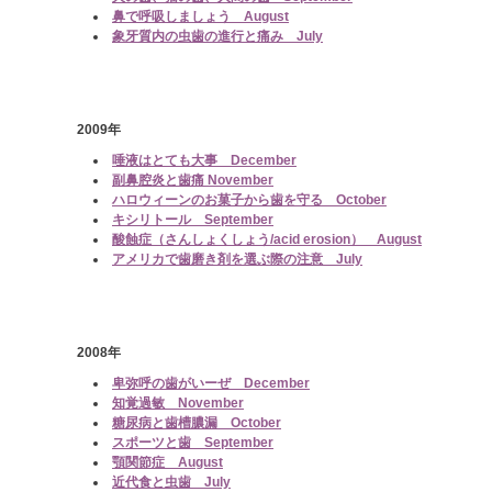
鼻で呼吸しましょう August
象牙質内の虫歯の進行と痛み July
2009年
唾液はとても大事 December
副鼻腔炎と歯痛 November
ハロウィーンのお菓子から歯を守る October
キシリトール September
酸蝕症（さんしょくしょう/acid erosion） August
アメリカで歯磨き剤を選ぶ際の注意 July
2008年
卑弥呼の歯がいーぜ December
知覚過敏 November
糖尿病と歯槽膿漏 October
スポーツと歯 September
顎関節症 August
近代食と虫歯 July