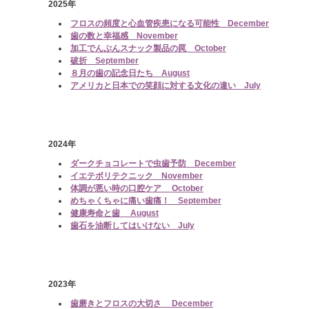
2025年
フロスの頻度と心血管疾患になる可能性 December
歯の数と幸福感 November
加工でんぷんスナック製品の罠 October
破折 September
８月の歯の記念日たち August
アメリカと日本での笑顔に対する文化の違い July
2024年
ダークチョコレートで虫歯予防 December
イエテボリテクニック November
体調が悪い時の口腔ケア October
めちゃくちゃに痛い歯痛！ September
健康寿命と歯 August
歯石を油断してはいけない July
2023年
歯磨きとフロスの大切さ December