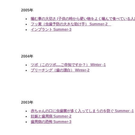
2005年
噛む事の大切さ (子供の時から硬い物をよく噛んで食べている人は美
フッ素（虫歯予防の大きな助け手） Summer-2
インプラント Summer-3
2004年
ツボ（このツボ.....ご存知ですか？） Winter -1
ブリーチング（歯の漂白） Winter-2
2003年
赤ちゃんの口に虫歯菌が多く入ってしまうのを防ぐ Summer -1
妊娠と歯周病 Summer-2
歯周病の恐怖 Summer-3