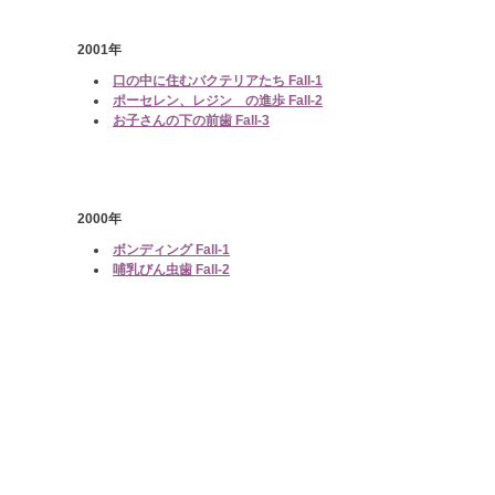
2001年
口の中に住むバクテリアたち Fall-1
ポーセレン、レジン の進歩 Fall-2
お子さんの下の前歯 Fall-3
2000年
ボンディング Fall-1
哺乳びん虫歯 Fall-2