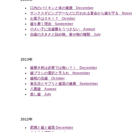
口内のバイキンと体の健康 December
サンクスギビングデーなどに行われる宴会から歯を守る Novem
お菓子はＯＫ！？ October
歯を磨く理由 September
小さい子に虫歯菌をうつさない August
虫歯の大きさと詰め物、被せ物の種類 July
2013年
歯磨き粉は必要では無い？！ December
歯ブラシの選択と手入れ November
歯根の虫歯 October
食生活とサプリと歯茎の健康 September
八重歯 August
差し歯 July
2012年
肥満と歯と歯茎 December