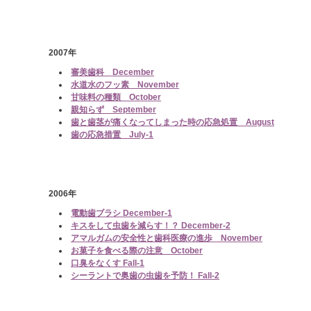
2007年
審美歯科 December
水道水のフッ素 November
甘味料の種類 October
親知らず September
歯と歯茎が痛くなってしまった時の応急処置 August
歯の応急措置 July-1
2006年
電動歯ブラシ December-1
キスをして虫歯を減らす！？ December-2
アマルガムの安全性と歯科医療の進歩 November
お菓子を食べる際の注意 October
口臭をなくす Fall-1
シーラントで奥歯の虫歯を予防！ Fall-2