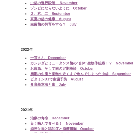
虫歯の進行段階 November
ゾンビにならないように October
２、弐、二 September
真夏の歯の健康 August
虫歯菌の飼育をする？ July
2022年
一茶さん December
カンジダとミュータンス菌の“合体”生物体組織！？ Novembe
お歯黒、そして歯の定期検診 October
初期の虫歯と歯髄の近くまで進んでしまった虫歯 September
ビタミンD3で虫歯予防 August
食育基本法と歯 July
2021年
治療の寿命 December
良く噛んで食べる！ November
歯牙欠損と認知症と歯槽膿漏 October