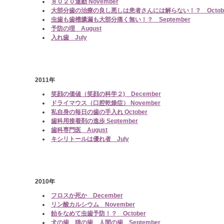
８０２０運動 November
大部分歯の治療の良し悪しは患者さんには解らない！？ Octob
虫歯も歯槽膿漏も大部分痛く無い！？ September
予防の理 August
入れ歯 July
2011年
笑顔の価値（笑顔の科学２) December
ドライマウス（口腔乾燥症） November
私自身の毎日の歯の手入れ October
歯科用接着剤の進歩 September
歯科専門医 August
キシリトールは優れ者 July
2010年
フロスか死か December
リン酸カルシウム November
飴をなめて虫歯予防！？ October
犬の歯、猫の歯、人間の歯 September