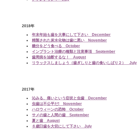
2018年
年末年始も歯を大事にして下さい December
精製された炭水化物は歯に悪い November
糖分をどう食べる October
インプラント治療の種類と注意事項 September
歯周病を油断するな！ August
リラックスしましょう（歯ぎしりと歯の食いしばり２） July
2017年
沁みる、痛いという症状と虫歯 December
虫歯は不公平だ! November
ハロウィーンの恐怖 October
サメの歯と人間の歯 September
夏と歯 August
６歳臼歯を大切にして下さい July